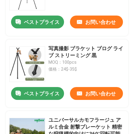
VRショー
ベストプライス
お問い合わせ
企業情報
写真撮影 ブラケット ブログ ライ
会社案内
ブ ストリーミング 黒
MOQ：100pcs
価格：24$-35$
品質管理
お問い合わせ
ベストプライス
お問い合わせ
見積依頼
ユニバーサルカモフラージュ ア
ルミ合金 射撃ブレーケット 精密
狩猟のブランケット
な狩猟標的向けに360°回転可能