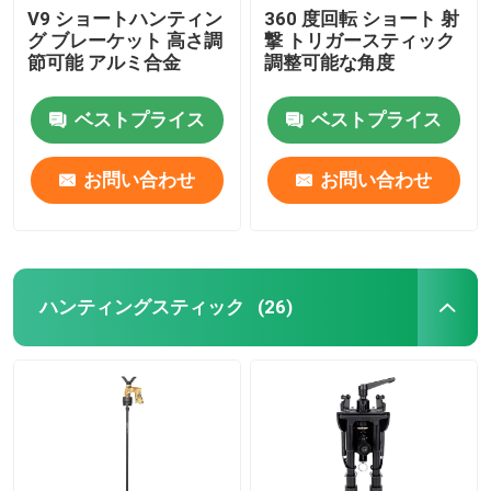
V9 ショートハンティン
360 度回転 ショート 射
グ ブレーケット 高さ調
撃 トリガースティック
掛かるブラケット
節可能 アルミ合金
調整可能な角度
多機能ブラケット
ベストプライス
ベストプライス
お問い合わせ
お問い合わせ
携帯用立場
机
ハンティングスティック
(26)