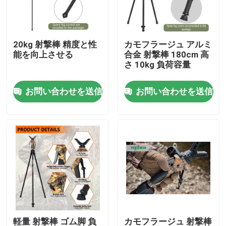
VRショー
20kg 射撃棒 精度と性
カモフラージュ アルミ
能を向上させる
合金 射撃棒 180cm 高
企業情報
さ 10kg 負荷容量
お問い合わせを送信
お問い合わせを送信
会社案内
品質管理
お問い合わせ
見積依頼
狩猟のブランケット
軽量 射撃棒 ゴム脚 負
カモフラージュ 射撃棒