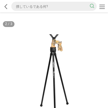
2
/
3