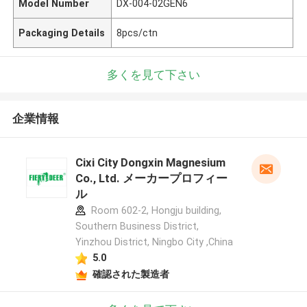
Model Number
DX-004-02GEN6
Packaging Details
8pcs/ctn
多くを見て下さい
企業情報
Cixi City Dongxin Magnesium
Co., Ltd. メーカープロフィー
ル
Room 602-2, Hongju building,
Southern Business District,
Yinzhou District, Ningbo City ,China
5.0
確認された製造者