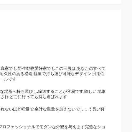
真家でも 野生動物愛好家でもこの三脚は,あなたのすべて
耐久性のある構造 軽量で持ち運び可能なデザイン 汎用性
ツールです
,様々な場所へ持ち運びし,輸送することが容易です.険しい 地形
に梱包され どこに行っても持ち運ばれます
じられないほど軽量で 余計な重量を加えないでしょう長い狩
 プロフェッショナルでモダンな外観を与えます完璧なショ