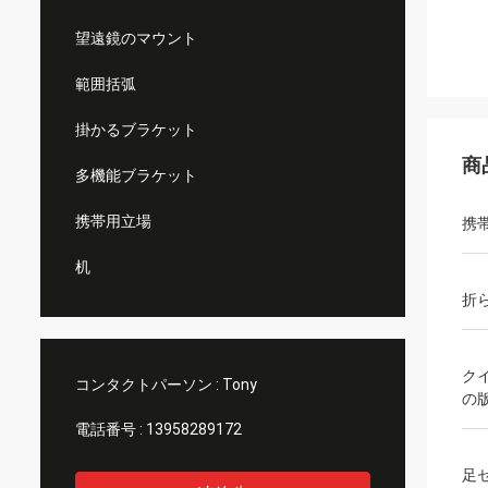
望遠鏡のマウント
範囲括弧
掛かるブラケット
商
多機能ブラケット
携帯用立場
携
机
折
ク
コンタクトパーソン :
Tony
の
電話番号 :
13958289172
足