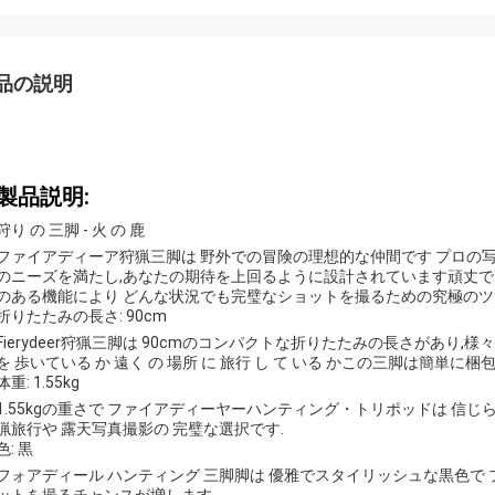
品の説明
製品説明:
狩り の 三脚 - 火 の 鹿
ファイアディーア狩猟三脚は 野外での冒険の理想的な仲間です プロの写
のニーズを満たし,あなたの期待を上回るように設計されています頑丈で
のある機能により どんな状況でも完璧なショットを撮るための究極の
折りたたみの長さ: 90cm
Fierydeer狩猟三脚は 90cmのコンパクトな折りたたみの長さがあり
を 歩いている か 遠く の 場所 に 旅行 し て いる かこの三脚は簡単
体重: 1.55kg
1.55kgの重さで ファイアディーヤーハンティング・トリポッドは 信
猟旅行や 露天写真撮影の 完璧な選択です.
色: 黒
フォアディール ハンティング 三脚脚は 優雅でスタイリッシュな黒色で