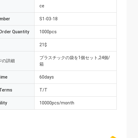
ce
umber
S1-03-18
Order Quantity
1000pcs
21$
プラスチックの袋を1個セット,24個/
ジの詳細
箱
Time
60days
Terms
T/T
lity
10000pcs/month