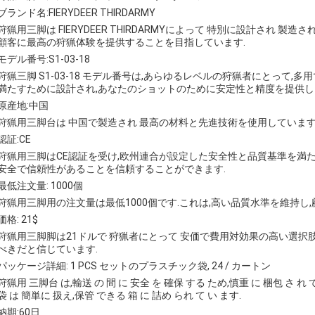
ブランド名:FIERYDEER THIRDARMY
狩猟用三脚は FIERYDEER THIRDARMYによって 特別に設計され 
顧客に最高の狩猟体験を提供することを目指しています.
モデル番号:S1-03-18
狩猟三脚 S1-03-18 モデル番号は,あらゆるレベルの狩猟者にとって
満たすために設計され,あなたのショットのために安定性と精度を提供し
原産地:中国
狩猟用三脚台は 中国で製造され 最高の材料と先進技術を使用していま
認証:CE
狩猟用三脚はCE認証を受け,欧州連合が設定した安全性と品質基準を満
安全で信頼性があることを信頼することができます.
最低注文量: 1000個
狩猟用三脚用の注文量は最低1000個です.これは,高い品質水準を維持し
価格: 21$
狩猟用三脚脚は21ドルで 狩猟者にとって 安価で費用対効果の高い選択
べきだと信じています.
パッケージ詳細: 1 PCS セットのプラスチック袋, 24 / カートン
狩猟用 三脚台 は,輸送 の 間 に 安全 を 確保 する ため,慎重 に 梱包 さ れ 
袋 は 簡単に 扱え,保管 できる 箱 に 詰め られ て い ます.
納期:60日