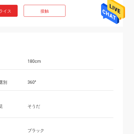
ライス
接触
180cm
選別
360°
足
そうだ
ブラック