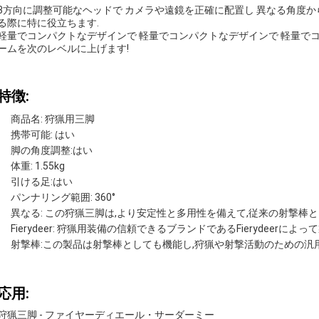
3方向に調整可能なヘッドで カメラや遠鏡を正確に配置し 異なる角度
る際に特に役立ちます.
軽量でコンパクトなデザインで 軽量でコンパクトなデザインで 軽量で
ームを次のレベルに上げます!
特徴:
商品名: 狩猟用三脚
携帯可能: はい
脚の角度調整:はい
体重: 1.55kg
引ける足:はい
パンナリング範囲: 360°
異なる: この狩猟三脚は,より安定性と多用性を備えて,従来の射撃棒と
Fierydeer: 狩猟用装備の信頼できるブランドであるFierydeerに
射撃棒:この製品は射撃棒としても機能し,狩猟や射撃活動のための汎
応用:
狩猟三脚 - ファイヤーディエール・サーダーミー