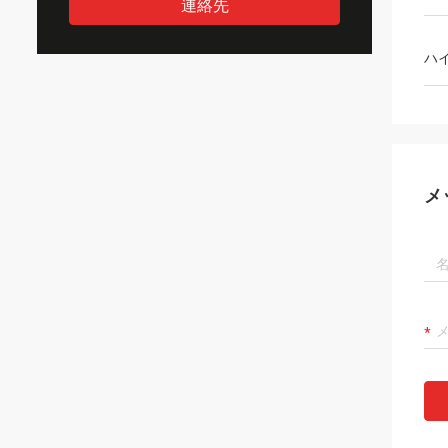
連絡先
ハ
メ