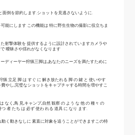
と面倒を節約します.ショットを見逃さないように.
を可能にします この機能は 特に野生生物の撮影に役立ちま
した射撃体験を 提供するように設計されていますカメラや
晰で 曖昧さや揺れがなくなります
リーディーヤー狩猟三脚は,あなたのニーズを満たすために
 狩猟 立足 脚 は すぐ に 解き放たれる 脚 の 鍵 と 使いやす
定に時間を費やし,完璧なショットをキャプチャする時間を増やすこ
は なく,鳥 見,キャンプ,自然 観察 の よう な 他 の 種々 の
持つ 者 たち は 必ず 使わ れる 道具 に なり ます.
れ動く動きなしに 素直に対象を追うことができますこの特