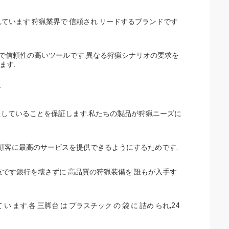
製造されています 狩猟業界で 信頼され リードするブランドです
,多用で信頼性の高いツールです.異なる狩猟シナリオの要求を
ます.
す
たしていることを保証します.私たちの製品が狩猟ニーズに
,顧客に最高のサービスを提供できるようにするためです.
肢です銀行を壊さずに 高品質の狩猟装備を 誰もが入手す
て い ます.各 三脚台 は プラスチック の 袋 に 詰め られ,24