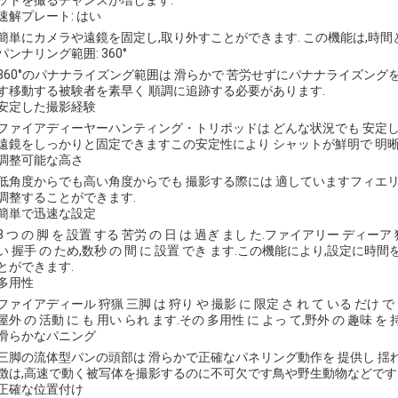
ットを撮るチャンスが増します.
速解プレート: はい
簡単にカメラや遠鏡を固定し,取り外すことができます. この機能は,時間
パンナリング範囲: 360°
360°のパナナライズング範囲は 滑らかで 苦労せずにパナナライズング
す移動する被験者を素早く 順調に追跡する必要があります.
安定した撮影経験
ファイアディーヤーハンティング・トリポッドは どんな状況でも 安定
遠鏡をしっかりと固定できますこの安定性により シャットが鮮明で 明
調整可能な高さ
低角度からでも高い角度からでも 撮影する際には 適していますフィエ
調整することができます.
簡単で迅速な設定
3 つ の 脚 を 設置 する 苦労 の 日 は 過ぎ まし た.ファイアリー ディーア
い 握手 の ため,数秒 の 間 に 設置 でき ます.この機能により,設
とができます.
多用性
ファイアディール 狩猟 三脚 は 狩り や 撮影 に 限定 さ れ て いる だけ で 
屋外 の 活動 に も 用い られ ます.その 多用性 に よっ て,野外 の 趣味 を 
滑らかなパニング
三脚の流体型パンの頭部は 滑らかで正確なパネリング動作を 提供し 揺
徴は,高速で動く被写体を撮影するのに不可欠です鳥や野生動物などです
正確な位置付け