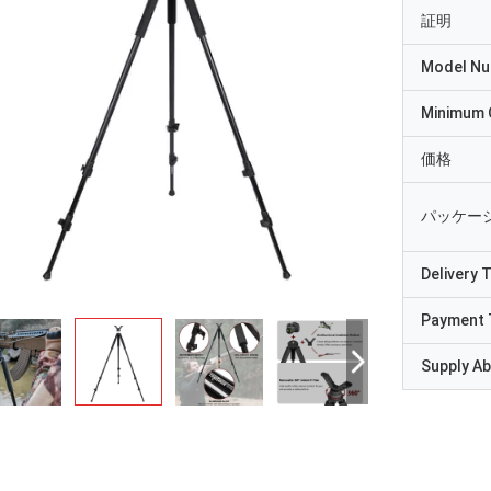
証明
Model N
Minimum 
価格
パッケー
Delivery 
Payment 
Supply Abi