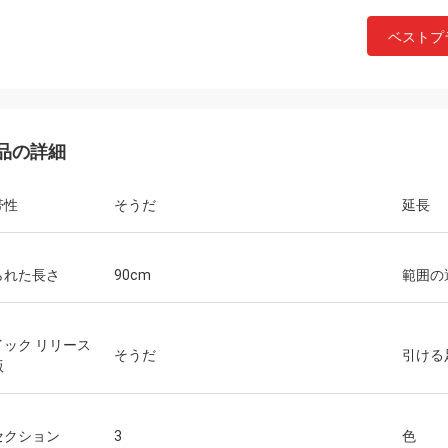
ベストプ
品の詳細
帯性
そうだ
延長
られた長さ
90cm
範囲の
イック リリース
そうだ
引ける
版
セクション
3
色