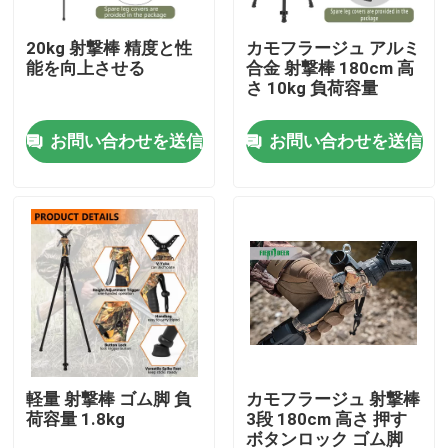
20kg 射撃棒 精度と性
カモフラージュ アルミ
VRショー
能を向上させる
合金 射撃棒 180cm 高
さ 10kg 負荷容量
企業情報
お問い合わせを送信
お問い合わせを送信
会社案内
品質管理
お問い合わせ
見積依頼
軽量 射撃棒 ゴム脚 負
カモフラージュ 射撃棒
荷容量 1.8kg
3段 180cm 高さ 押す
狩猟のブランケット
ボタンロック ゴム脚