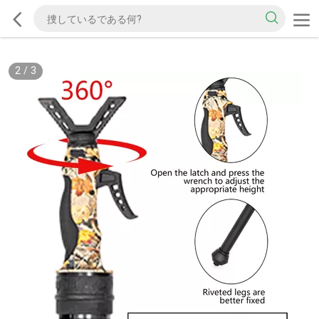
2
/
3