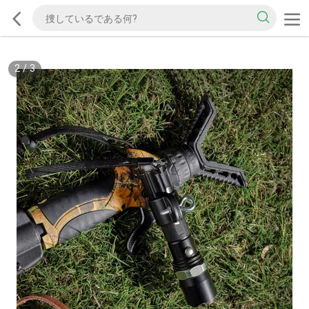
2
/
3