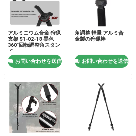
VRショー
アルミニウム合金 狩猟
角調整 軽量 アルミ合
企業情報
支架 S1-02-18 黒色
金製の狩猟棒
360°回転調整角スタン
ド
会社案内
お問い合わせを送信
お問い合わせを送信
品質管理
お問い合わせ
見積依頼
狩猟のブランケット