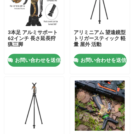
VRショー
3本足 アルミサポート
アリミニアム 望遠鏡型
企業情報
62インチ 長さ延長狩
トリガースティック 軽
猟三脚
量 屋外 活動
会社案内
お問い合わせを送信
お問い合わせを送信
品質管理
お問い合わせ
見積依頼
狩猟のブランケット