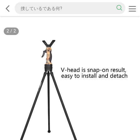
2
/
2