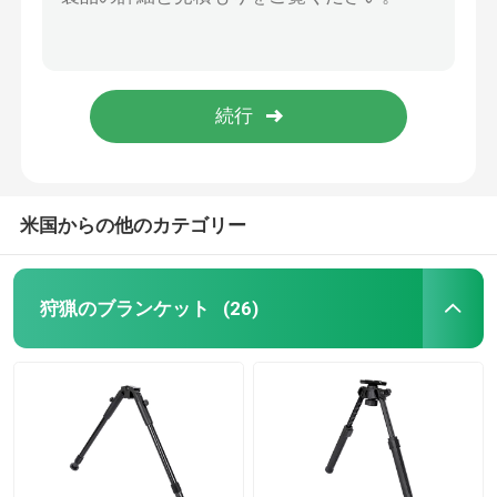
軽量 狩猟 射撃 スティック 1.3kg 折りたたみ 長さ 120cm 持ち運びが簡単
41-62 インチナイロン ハンドル トリガースティック 3 脚のセクション
ハンティングスティック
100-180cm アルミ合金 狩猟支架 快速解放プレート ストイッチロック 脚ロック
簡単に持ち運びられる 射撃三脚 ボールヘッド 40 インチ
三脚を捜すこと
3本足 アルミサポート 62インチ 長さ延長狩猟三脚
射撃ブレーキット
米国からの他のカテゴリー
いたずら
狩猟のブランケット
(26)
制動機の棒
撃つ三脚機
射撃スタンド