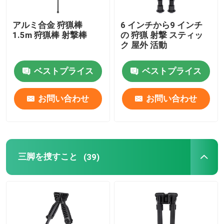
掛かるブラケット
アルミ合金 狩猟棒
6 インチから9 インチ
1.5m 狩猟棒 射撃棒
の 狩猟 射撃 スティッ
ク 屋外 活動
多機能ブラケット
ベストプライス
ベストプライス
携帯用立場
お問い合わせ
お問い合わせ
机
三脚を捜すこと
(39)