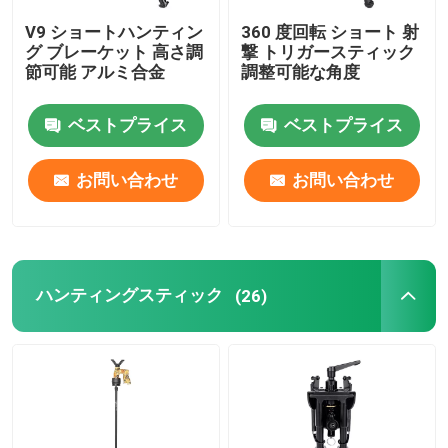
V9 ショートハンティン
360 度回転 ショート 射
撃たれるバイポッド
グ ブレーケット 高さ調
撃 トリガースティック
節可能 アルミ合金
調整可能な角度
ライフルBipodを捜すこと
ベストプライス
ベストプライス
付属品を捜すこと
お問い合わせ
お問い合わせ
制動機棒
ハンティングスティック
(26)
カメラの立場
望遠鏡のマウント
範囲括弧