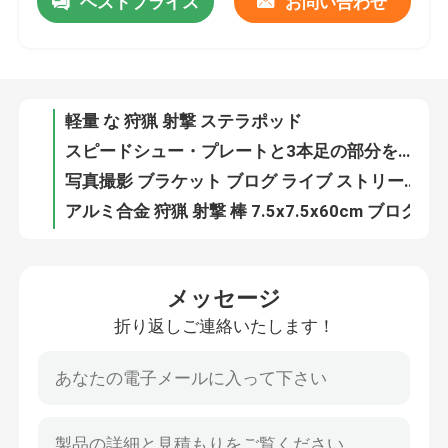
ベストプライス
お問い合わせ
軽量 な 狩猟 射撃 ステラポッド
スピードシュー・プレートと3本足の部分を持つ大きなハンドル狩猟三脚台
VRショー
写真撮影 ブラケット ブログ ライブ ストリーミング 黒
アルミ合金 狩猟 射撃 棒 7.5x7.5x60cm ブログ
企業情報
ストレッチ 自由射撃 ブレーキット ユニバーサル アルミ合金 フローグ
7.5x7.5x100cm 360度回転撮影スタンド 1 x ブレーキットを含む
会社案内
DX-004-02GEN6 ブラック・ブローグ 撮影 ブレーケット写真
トイストロック 狩猟三脚 ブラックポール アルミ合金
アルミ合金 狩猟 射撃 棒 100-180cm ストイッチロック
品質管理
110cm 射撃バイポッド 40kg 負荷容量 黒いポール
メッセージ
黒い棒 シャッタースティック カモハンドルとトルプロック 脚ロック 快速解放プレート
お問い合わせ
折り返しご連絡いたします！
100-180cm ショットスタンド 素早く放出できるプレート プロのカメラ 撮影支援
高さ100~180cm 狩猟 射撃 スティック ゴム脚
見積依頼
ゴム脚 射撃棒 120cm 折りたたみ 長さ 3 足の部分
アルミ合金 射撃スタンド 100-180cm 高さ ゴム脚 脚先
狩猟のブランケット