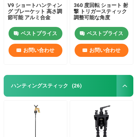
V9 ショートハンティン
360 度回転 ショート 射
グ ブレーケット 高さ調
撃 トリガースティック
掛かるブラケット
節可能 アルミ合金
調整可能な角度
多機能ブラケット
ベストプライス
ベストプライス
お問い合わせ
お問い合わせ
携帯用立場
机
ハンティングスティック
(26)